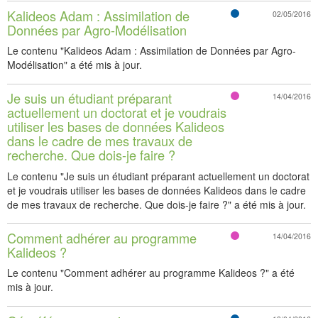
Kalideos Adam : Assimilation de
P
02/05/2016
Données par Agro-Modélisation
a
g
Le contenu "Kalideos Adam : Assimilation de Données par Agro-
e
Modélisation" a été mis à jour.
Je suis un étudiant préparant
F
14/04/2016
actuellement un doctorat et je voudrais
A
utiliser les bases de données Kalideos
Q
dans le cadre de mes travaux de
recherche. Que dois-je faire ?
Le contenu "Je suis un étudiant préparant actuellement un doctorat
et je voudrais utiliser les bases de données Kalideos dans le cadre
de mes travaux de recherche. Que dois-je faire ?" a été mis à jour.
Comment adhérer au programme
F
14/04/2016
Kalideos ?
A
Q
Le contenu "Comment adhérer au programme Kalideos ?" a été
mis à jour.