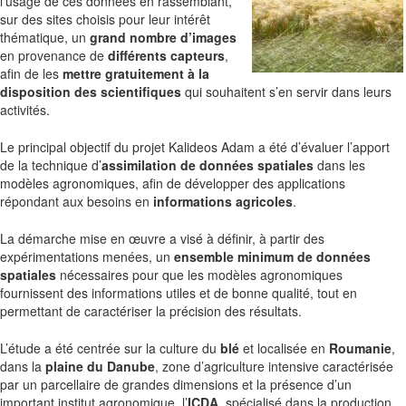
l'usage de ces données en rassemblant,
sur des sites choisis pour leur intérêt
thématique, un
grand nombre d’images
en provenance de
différents capteurs
,
afin de les
mettre gratuitement à la
disposition des scientifiques
qui souhaitent s’en servir dans leurs
activités.
Le principal objectif du projet Kalideos Adam a été d’évaluer l’apport
de la technique d’
assimilation de données spatiales
dans les
modèles agronomiques, afin de développer des applications
répondant aux besoins en
informations agricoles
.
La démarche mise en œuvre a visé à définir, à partir des
expérimentations menées, un
ensemble minimum de données
spatiales
nécessaires pour que les modèles agronomiques
fournissent des informations utiles et de bonne qualité, tout en
permettant de caractériser la précision des résultats.
L’étude a été centrée sur la culture du
blé
et localisée en
Roumanie
,
dans la
plaine du Danube
, zone d’agriculture intensive caractérisée
par un parcellaire de grandes dimensions et la présence d’un
important institut agronomique, l’
ICDA
, spécialisé dans la production