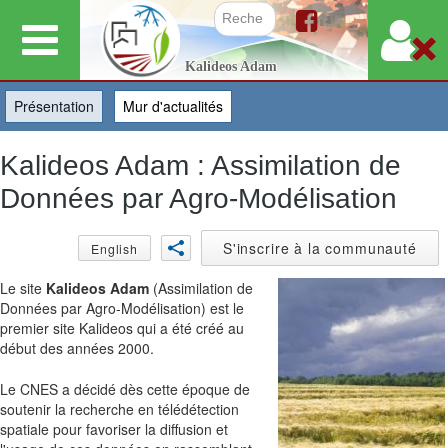
Aller
au
Formulair
Kalideos Adam
contenu
principal
Présentation
(onglet actif)
Mur d'actualités
Kalideos Adam : Assimilation de
Données par Agro-Modélisation
S'inscrire à la communauté
English
Le site
Kalideos Adam
(Assimilation de
Données par Agro-Modélisation) est le
premier site Kalideos qui a été créé au
début des années 2000.
Le CNES a décidé dès cette époque de
soutenir la recherche en télédétection
spatiale pour favoriser la diffusion et