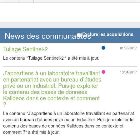
News des communautés
Exclure les acquisitions
Tuilage Sentinel-2
P
01/06/2017
a
Le contenu "Tuilage Sentinel-2 " a été mis à jour.
g
e
J’appartiens à un laboratoire travaillant
F
13/04/2017
en partenariat avec un bureau d’études
A
privé ou un industriel. Puis-je exploiter
Q
le contenu des bases de données
Kalideos dans ce contexte et comment
?
Le contenu "J’appartiens à un laboratoire travaillant en partenariat
avec un bureau d’études privé ou un industriel. Puis-je exploiter le
contenu des bases de données Kalideos dans ce contexte et
comment ?" a été mis à jour.