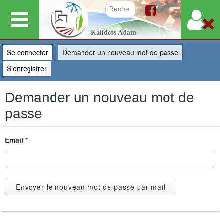
Aller
au
Formulair
Kalideos Adam
contenu
principal
Se connecter
Demander un nouveau mot de passe
(onglet actif)
S'enregistrer
Demander un nouveau mot de
passe
Email
*